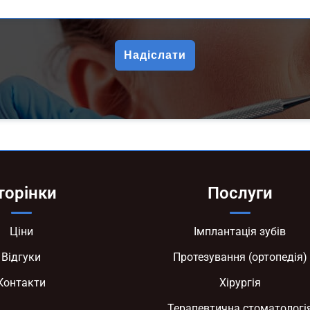
торінки
Послуги
Ціни
Імплантація зубів
Відгуки
Протезування (ортопедія)
Контакти
Хірургія
Терапевтична стоматологі