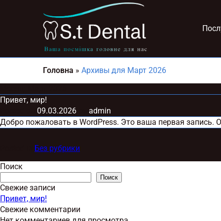
Посл
Головна
»
Архивы для Март 2026
Месяц:
Март 2026
Привет, мир!
Posted on
09.03.2026
by
admin
Добро пожаловать в WordPress. Это ваша первая запись. О
Posted in
Без рубрики
Поиск
Поиск
Свежие записи
Привет, мир!
Свежие комментарии
Нет комментариев для просмотра.