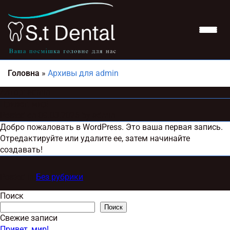
Головна
»
Архивы для admin
Автор:
admin
Привет, мир!
Posted on
09.03.2026
by
admin
Добро пожаловать в WordPress. Это ваша первая запись.
Отредактируйте или удалите ее, затем начинайте
создавать!
Posted in
Без рубрики
Поиск
Поиск
Свежие записи
Привет, мир!