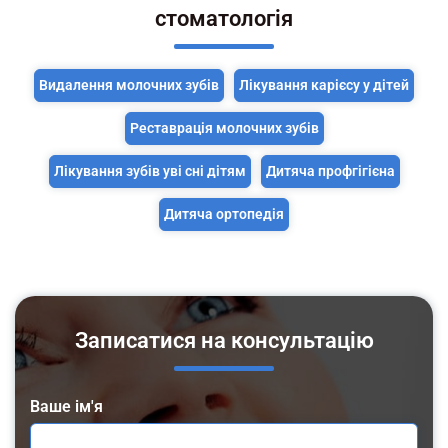
стоматологія
Видалення молочних зубів
Лікування карієсу у дітей
Реставрація молочних зубів
Лікування зубів уві сні дітям
Дитяча профгігієна
Дитяча ортопедія
Записатися на консультацію
Ваше ім'я