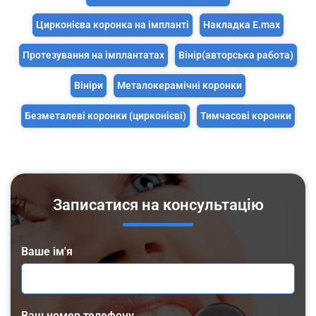
Цирконієва коронка на імпланті
Накладка E.max
Протезування на імплантатах
Вінір(авторська работа)
Вініри
Металокерамічні коронки
Безметалеві коронки (цирконієві)
Тимчасові коронки
Записатися на консультацію
Ваше ім'я
Ваш номер телефону