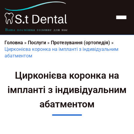
Головна
»
Послуги
»
Протезування (ортопедія)
»
Цирконієва коронка на імпланті з індивідуальним
абатментом
Цирконієва коронка на
імпланті з індивідуальним
абатментом