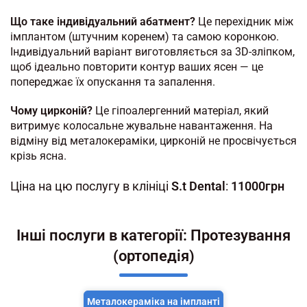
Що таке індивідуальний абатмент?
Це перехідник між
імплантом (штучним коренем) та самою коронкою.
Індивідуальний варіант виготовляється за 3D-зліпком,
щоб ідеально повторити контур ваших ясен — це
попереджає їх опускання та запалення.
Чому цирконій?
Це гіпоалергенний матеріал, який
витримує колосальне жувальне навантаження. На
відміну від металокераміки, цирконій не просвічується
крізь ясна.
Ціна на цю послугу в клініці
S.t Dental
:
11000грн
Інші послуги в категорії: Протезування
(ортопедія)
Металокераміка на імпланті