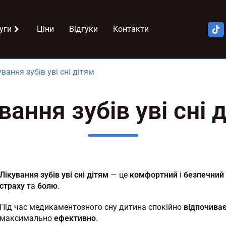
уги
Ціни
Відгуки
Контакти
ування зубів уві сні дітям
вання зубів уві сні 
Лікування зубів уві сні дітям
— це
комфортний
і
безпечний
страху
та
болю
.
Під час медикаментозного сну дитина спокійно
відпочива
максимально
ефективно
.