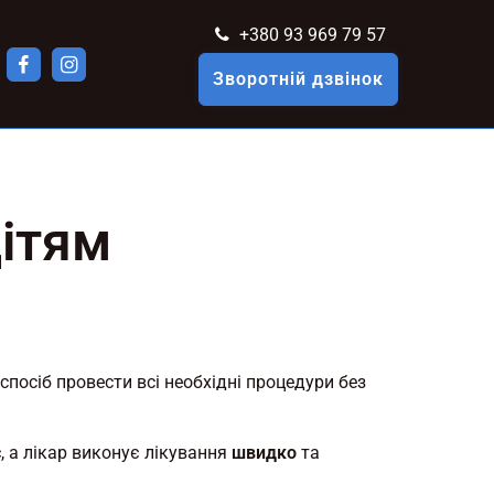
+380 93 969 79 57
Зворотній дзвінок
дітям
спосіб провести всі необхідні процедури без
є
, а лікар виконує лікування
швидко
та