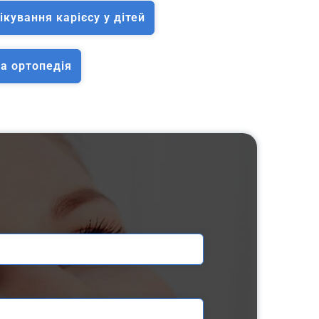
ікування карієсу у дітей
а ортопедія