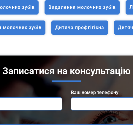
олочних зубів
Видалення молочних зубів
Л
я молочних зубів
Дитяча профгігієна
Дитяч
Записатися на консультацію
Ваш номер телефону