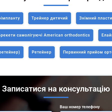
оімпланту
Трейнер дитячий
Знімний пласти
Брекети самолігуючі American orthodontics
Елай
ретейнер)
Ретейнер
Первинний прийом орт
Записатися на консультацію
Ваш номер телефону