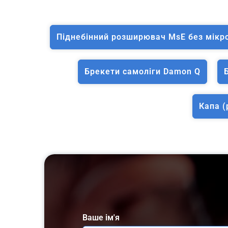
Піднебінний розширювач MsE без мікр
Брекети самоліги Damon Q
Капа (
Ваше ім'я