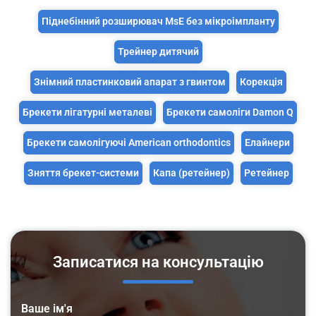
Піднебінний розширювач MsE без мікроімпланту
Трейнер дитячий
Знімний пластинковий апарат з гвинтом
Корекція
Брекети лігатурні металеві
Брекети самоліги Damon Q
Брекети самолігуючі American orthodontics
Елайнери
Зняття брекет-системи
Капа (ретейнер)
Ретейнер
Записатися на консультацію
Ваше ім'я