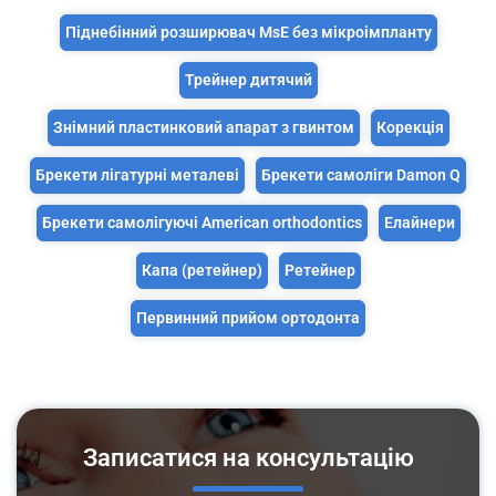
Піднебінний розширювач MsE без мікроімпланту
Трейнер дитячий
Знімний пластинковий апарат з гвинтом
Корекція
Брекети лігатурні металеві
Брекети самоліги Damon Q
Брекети самолігуючі American orthodontics
Елайнери
Капа (ретейнер)
Ретейнер
Первинний прийом ортодонта
Записатися на консультацію