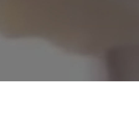
Послуги в категорії: Імплантація зубів
Стандартна платформа для коронки на імпланті
Пластика ясен
Хірургічний шаблон
Iмпланти MegaGen premium
Імпланти Helix