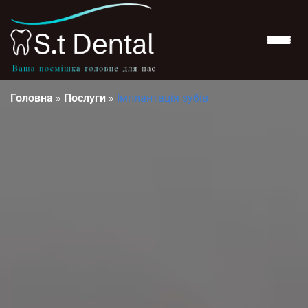
Головна
»
Послуги
»
Імплантація зубів