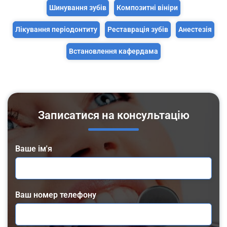
Шинування зубiв
Композитні вініри
Лікування періодонтиту
Реставрація зубів
Анестезія
Встановлення кафердама
Записатися на консультацію
Ваше ім'я
Ваш номер телефону