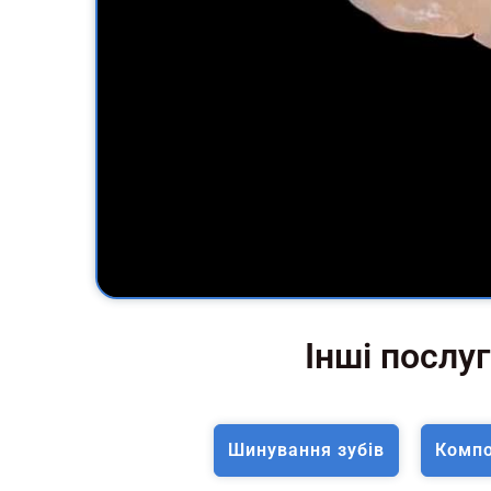
Інші послуг
Шинування зубiв
Компо