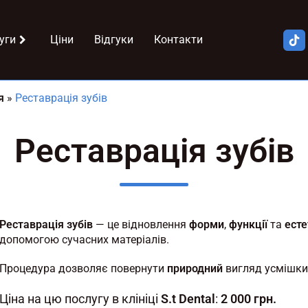
уги
Ціни
Відгуки
Контакти
я
»
Реставрація зубів
Реставрація зубів
Реставрація зубів
— це відновлення
форми
,
функції
та
есте
допомогою сучасних матеріалів.
Процедура дозволяє повернути
природний
вигляд усмішки
Ціна на цю послугу в клініці
S.t Dental
:
2 000 грн.