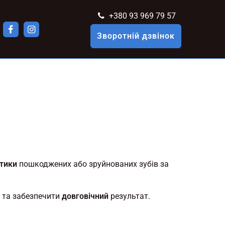
+380 93 969 79 57
Зворотній дзвінок
тики
пошкоджених або зруйнованих зубів за
 та забезпечити
довговічний
результат.