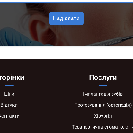
торінки
Послуги
Ціни
Імплантація зубів
Відгуки
Протезування (ортопедія)
Контакти
Хірургія
Терапевтична стоматологі