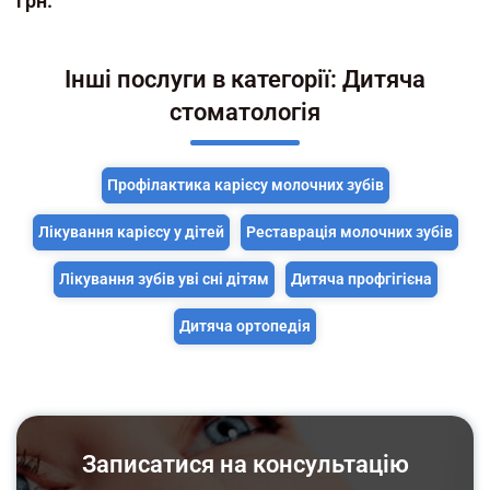
грн.
Інші послуги в категорії: Дитяча
стоматологія
Профілактика карієсу молочних зубів
Лікування карієсу у дітей
Реставрація молочних зубів
Лікування зубів уві сні дітям
Дитяча профгігієна
Дитяча ортопедія
Записатися на консультацію