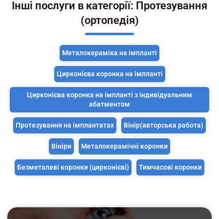
Інші послуги в категорії: Протезування
(ортопедія)
Металокераміка на імпланті
Цирконієва коронка на імпланті
Цирконієва коронка на імпланті з індивідуальним
абатментом
Протезування на імплантатах
Вінір(авторська работа)
Вініри
Металокерамічні коронки
Безметалеві коронки (цирконієві)
Тимчасові коронки