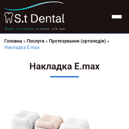
Головна
»
Послуги
»
Протезування (ортопедія)
»
Накладка E.max
Накладка E.max