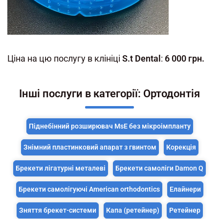
Ціна на цю послугу в клініці
S.t Dental
:
6 000 грн.
Інші послуги в категорії: Ортодонтія
Піднебінний розширювач MsE без мікроімпланту
Знімний пластинковий апарат з гвинтом
Корекція
Брекети лігатурні металеві
Брекети самоліги Damon Q
Брекети самолігуючі American orthodontics
Елайнери
Зняття брекет-системи
Капа (ретейнер)
Ретейнер